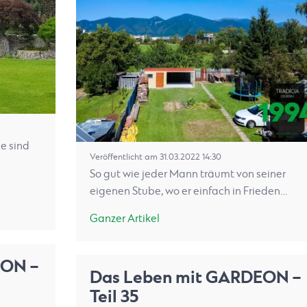
ie sind
Veröffentlicht am 31.03.2022 14:30
So gut wie jeder Mann träumt von seiner
eigenen Stube, wo er einfach in Frieden…
Ganzer Artikel
EON –
Das Leben mit GARDEON –
Teil 35