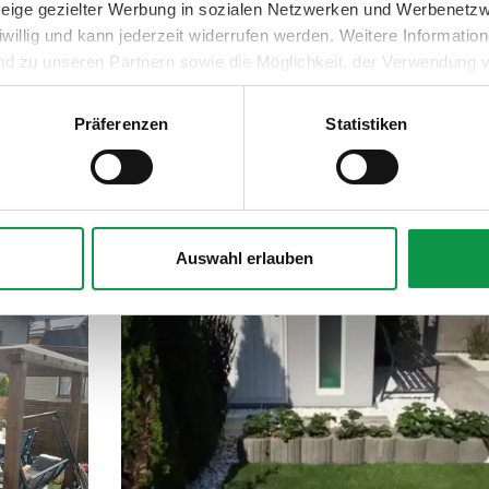
e
nzeige gezielter Werbung in sozialen Netzwerken und Werbenetz
fen?
iwillig und kann jederzeit widerrufen werden. Weitere Informati
Das Leben mit GARDEON –
nd zu unseren Partnern sowie die Möglichkeit, der Verwendung v
Teil 36
 Sie unter dem Link „Detaillierte Einstellungen“.
Präferenzen
Statistiken
EON –
Auswahl erlauben