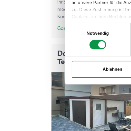
Ihr Sohn ist bereits alt genug und Si
an unsere Partner für die A
möchten nun ein zweites Auto kau
zu. Diese Zustimmung ist fre
Cookies, zu Ihren Rechten u
Kommt…
teilweise zuzustimmen, finden
Einwilligungsauswahl
Ganzer Artikel
Notwendig
Das Leben mit GARD
Teil 42
Ablehnen