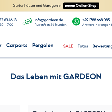
neuen Online-Shop!
Gartenhäuser und Garagen im
22 63 46 18
info@gardeon.de
+491 788 668 085
:30 - 17:00
Rückinfo in 24 Stunden
Antwort in wenigen 
r
Carports
Pergolen
SALE
Fotos
Bewertun
Das Leben mit GARDEON