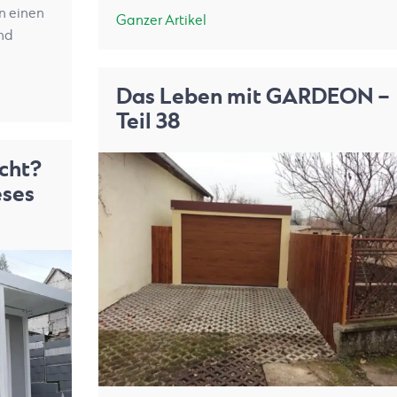
n einen
Ganzer Artikel
nd
Das Leben mit GARDEON –
Teil 38
cht?
eses