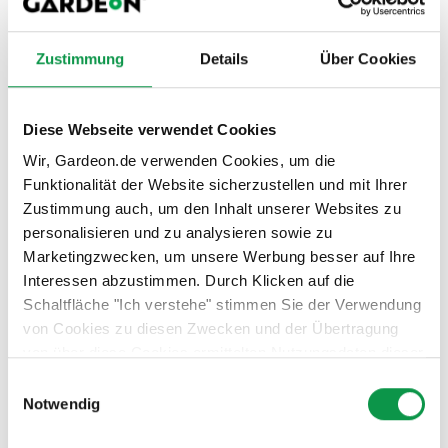
Zustimmung
Details
Über Cookies
Diese Webseite verwendet Cookies
Wir, Gardeon.de verwenden Cookies, um die
Funktionalität der Website sicherzustellen und mit Ihrer
Zustimmung auch, um den Inhalt unserer Websites zu
personalisieren und zu analysieren sowie zu
Marketingzwecken, um unsere Werbung besser auf Ihre
Interessen abzustimmen. Durch Klicken auf die
Schaltfläche "Ich verstehe" stimmen Sie der Verwendung
von Cookies zu diesen Zwecken und der Übertragung
von über diese Cookies ermittelten Nutzungsdaten dieser
Website an unsere Partner für die Anzeige gezielter
Einwilligungsauswahl
Werbung in sozialen Netzwerken und Werbenetzwerken
Notwendig
auf anderen Websites zu. Diese Zustimmung ist freiwillig