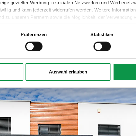
nzeige gezielter Werbung in sozialen Netzwerken und Werbenetz
nen Seiten des Carports
iwillig und kann jederzeit widerrufen werden. Weitere Informati
aneelen und dem Boden als
nd zu unseren Partnern sowie die Möglichkeit, der Verwendung v
h ist immer ein Spalt
 Sie unter dem Link „Detaillierte Einstellungen“.
 hängt vom Dachgefälle ab).
Präferenzen
Statistiken
Auswahl erlauben