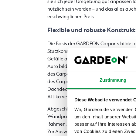
sie sich jeder Umgebung gut anpassen l
nützlich sein werden – und das alles auc
erschwinglichen Preis.
Flexible und robuste Konstrukt
Die Basis der GARDEON Carports bildet 
Stützkonstruktion aus Stahl, an der das 
Gefälle angebracht wird. Die Tragekonstr
Auto bilden 6 bis 8 Stützen mit den Maße
des Carports befinden sich 3 oder 4 Stüt
Zustimmung
des Carports). Die Dachkonstruktion bild
Dachdeckung angebracht ist. Die Ränder
Attika verborgen.
Diese Webseite verwendet 
Abgeschlossen wird die Konstruktion du
Wir, Gardeon.de verwenden Co
Wandpaneele: Die Paneele selbst beste
um den Inhalt unserer Websi
besser auf Ihre Interessen 
Rahmen, in dem die formschönen Holzver
von Cookies zu diesen Zweck
Zur Auswahl stehen Paneele in den Maßen