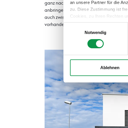
an unsere Partner für die A
ganz nach Ihren Wünschen an verschiede
zu. Diese Zustimmung ist fre
anbringen kann. Sowohl zwischen den P
Cookies, zu Ihren Rechten u
auch zwischen den Paneelen und dem Dac
teilweise zuzustimmen, finden
vorhanden (die Größe des oberen Spalts
Einwilligungsauswahl
Notwendig
Ablehnen