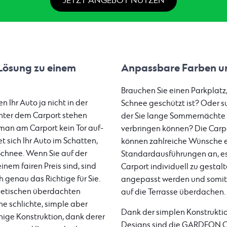
JETZT ANGEBOT NUTZEN
 Lösung zu einem
Anpassbare Farben u
Brauchen Sie einen Parkplatz
 Ihr Auto ja nicht in der
Schnee geschützt ist? Oder s
nter dem Carport stehen
der Sie lange Sommernächte i
 man am Carport kein Tor auf-
verbringen können? Die Car
 sich Ihr Auto im Schatten,
können zahlreiche Wünsche er
Schnee. Wenn Sie auf der
Standardausführungen an, es 
nem fairen Preis sind, sind
Carport individuell zu gesta
 genau das Richtige für Sie.
angepasst werden und somit 
hetischen überdachten
auf die Terrasse überdachen.
ne schlichte, simple aber
Dank der simplen Konstrukti
ige Konstruktion, dank derer
Designs sind die GARDEON Car