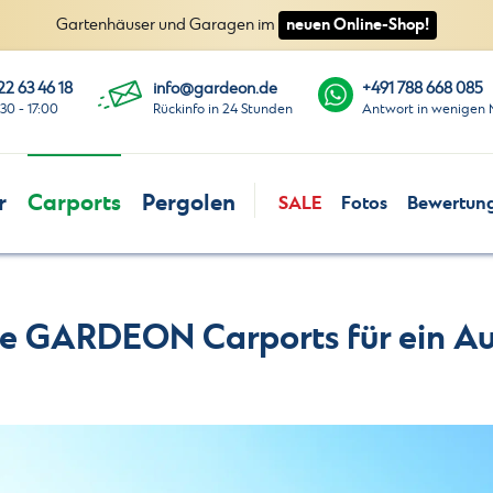
neuen Online-Shop!
Gartenhäuser und Garagen im
22 63 46 18
info@gardeon.de
+491 788 668 085
:30 - 17:00
Rückinfo in 24 Stunden
Antwort in wenigen 
r
Carports
Pergolen
SALE
Fotos
Bewertun
e GARDEON Carports für ein A