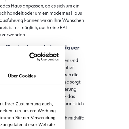
 jedes Haus anpassen, ob es sich um ein
dach handelt oder um ein modernes Haus
bausführung können wir an Ihre Wünschen
eis ist es möglich, auch eine RAL
zu verwenden.
n für eine lange Lebensdauer
DEON werden alle aus beständigen und
rgestellt und diese garantieren daher
. Alle Stahlelemente werden durch die
Über Cookies
Feuerverzinkung geschützt – diese sorgt
igkeit der Bauwerke gegen Witterung
teil bildet die Wartungsfreiheit – das
 jahrelanger Nutzung keinen Neuanstrich
mit Ihrer Zustimmung auch,
zwecken, um unsere Werbung
n. Falls es aber doch zu einer
 stimmen Sie der Verwendung
, kann man das Carport einfach mithilfe
tzungsdaten dieser Website
säubern.