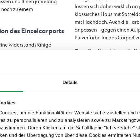
assen und Ihnen jahrelang
lassen sich daher wirklich an
h noch zu einem
klassisches Haus mit Sattel
mit Flachdach. Auch die Far
ion des Einzelcarports
anpassen – gegen einen Aufpr
Pulverfarbe für das Carport 
eine widerstandsfähige
Beständige Materialie
Pultdach mit einem niedrigen
uktion des Carports für ein
Die Einzelcarports von GAR
n 10×10 cm (an jeder Seite
zertifizierten Materialien he
zen, abhängig von der Größe
auch eine lange Lebensdauer
Details
en Stahlträger, auf denen die
verlässliche und dauerhafte 
 des Daches sind unter der
für die hohe Widerstandsfäh
Cookies
und Feuer. Einen weiteren Vor
rch die anpassbaren
Carport benötigt selbst nach
okies, um die Funktionalität der Website sicherzustellen und 
hen aus einem unauffälligen
tes zu personalisieren und zu analysieren sowie zu Marketing
oder andere Nachbehandlunge
abzustimmen. Durch Klicken auf die Schaltfläche "Ich verstehe"
kleidungen befestigt sind.
Verschmutzung kommen sollte
en und der Übertragung von über diese Cookies ermittelten Nu
 1×2 oder 1,2×2 m, die man
eines Druckreinigers wieder 