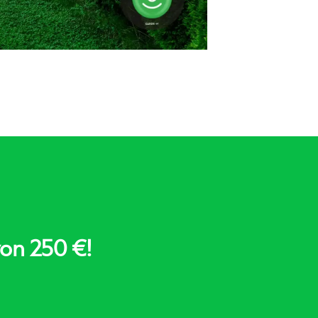
on 250 €!