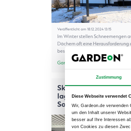
Veröffentlicht am 18.12.2024 13:15
Im Winter stellen Schneemengen a
Dächern oft eine Herausforderung 
besonders für Carports. Doch wie…
Ganzer Artikel
Zustimmung
Ski und Skischuhe rich
lagern: Tipps für den
Diese Webseite verwendet 
Sommerschlaf
Wir, Gardeon.de verwenden Co
um den Inhalt unserer Websi
besser auf Ihre Interessen 
von Cookies zu diesen Zweck