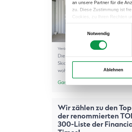
an unsere Partner für die A
zu. Diese Zustimmung ist fre
Cookies, zu Ihren Rechten u
teilweise zuzustimmen, finden
Einwilligungsauswahl
Notwendig
Veröffentlicht am 18.12.2024 13:04
Die Skisaison ist vorbei, und Ihre
Skiausrüstung verabschiedet sich i
Ablehnen
wohlverdiente Sommerpause. Damit
Ganzer Artikel
Wir zählen zu den Top
der renommierten TO
300-Liste der Financia