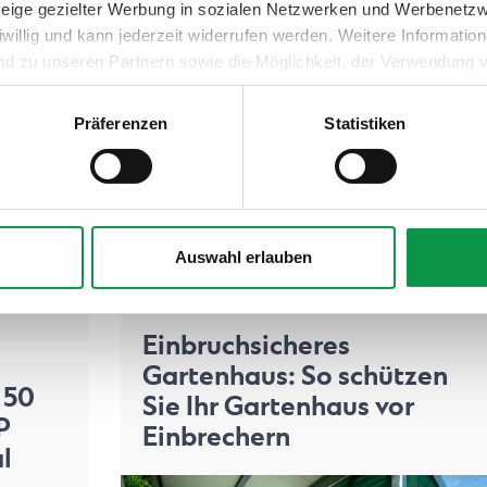
nzeige gezielter Werbung in sozialen Netzwerken und Werbenetz
iwillig und kann jederzeit widerrufen werden. Weitere Informati
nd zu unseren Partnern sowie die Möglichkeit, der Verwendung v
 Sie unter dem Link „Detaillierte Einstellungen“.
Präferenzen
Statistiken
Veröffentlicht am 12.08.2024 14:50
Eine Sauna im Garten ist eine wunderbare
Möglichkeit, ein Wellness-Erlebnis direkt vor
der eigenen Haustür…
n die
Ganzer Artikel
Auswahl erlauben
 Ski,…
Einbruchsicheres
Gartenhaus: So schützen
 50
Sie Ihr Gartenhaus vor
P
Einbrechern
l