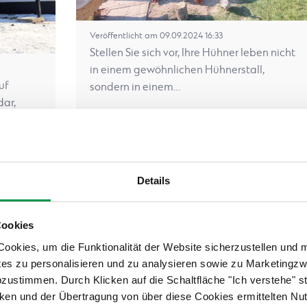
Veröffentlicht am 09.09.2024 16:33
Stellen Sie sich vor, Ihre Hühner leben nicht
in einem gewöhnlichen Hühnerstall,
uf
sondern in einem…
dar,
Ganzer Artikel
Wellness im Garten: So
Details
wird Ihr Gartenhaus zur
tig
Sauna
Cookies
okies, um die Funktionalität der Website sicherzustellen und 
tes zu personalisieren und zu analysieren sowie zu Marketing
abzustimmen. Durch Klicken auf die Schaltfläche "Ich verstehe"
en und der Übertragung von über diese Cookies ermittelten Nu