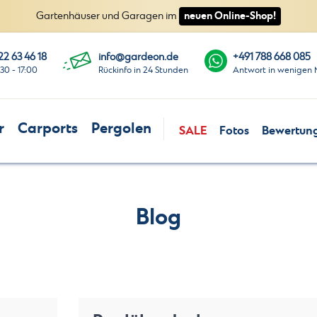
neuen Online-Shop!
Gartenhäuser und Garagen im
22 63 46 18
info@gardeon.de
+491 788 668 085
:30 - 17:00
Rückinfo in 24 Stunden
Antwort in wenigen 
r
Carports
Pergolen
SALE
Fotos
Bewertun
Blog