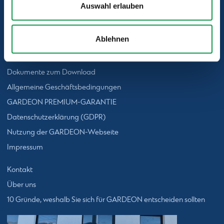
Sie kennen uns aus diesen Medien
Auswahl erlauben
Ablehnen
Dokumente zum Download
Allgemeine Geschäftsbedingungen
GARDEON PREMIUM-GARANTIE
Datenschutzerklärung (GDPR)
Nutzung der GARDEON-Webseite
Impressum
Kontakt
Über uns
10 Gründe, weshalb Sie sich für GARDEON entscheiden sollten