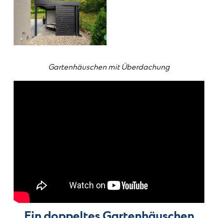
Gartenhäuschen mit Überdachung
Ein doppeltes Gartenhäuschen