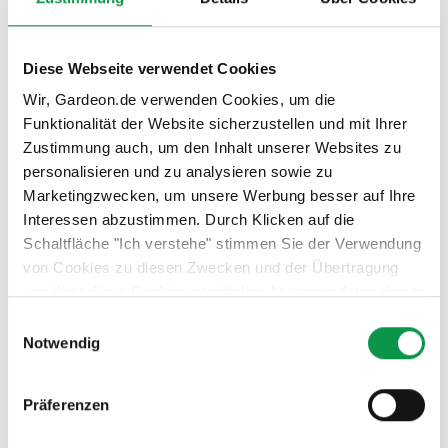
Diese Webseite verwendet Cookies
Wir, Gardeon.de verwenden Cookies, um die
Funktionalität der Website sicherzustellen und mit Ihrer
Zustimmung auch, um den Inhalt unserer Websites zu
Die Montage der Torpaneele
personalisieren und zu analysieren sowie zu
Marketingzwecken, um unsere Werbung besser auf Ihre
Interessen abzustimmen. Durch Klicken auf die
Schaltfläche "Ich verstehe" stimmen Sie der Verwendung
von Cookies zu diesen Zwecken und der Übertragung
von über diese Cookies ermittelten Nutzungsdaten dieser
Website an unsere Partner für die Anzeige gezielter
Einwilligungsauswahl
Werbung in sozialen Netzwerken und Werbenetzwerken
Notwendig
auf anderen Websites zu. Diese Zustimmung ist freiwillig
und kann jederzeit widerrufen werden. Weitere
Präferenzen
Informationen zu den verwendeten Cookies, zu Ihren
Rechten und zu unseren Partnern sowie die Möglichkeit,