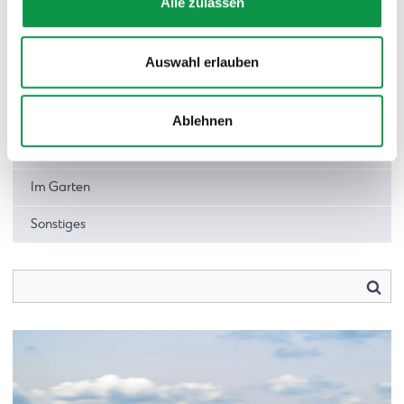
Fertiggaragen
Alle zulassen
Gartenhäuser
Auswahl erlauben
Terrassenüberdachungen und Carports
Das Leben mit GARDEON
Ablehnen
Unsere TOP-Realisierungen: Inspirationen von Kunden
Im Garten
Sonstiges