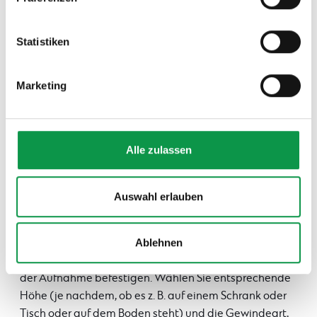
Informationen zu den verwendeten Cookies, zu Ihren
Rechten und zu unseren Partnern sowie die Möglichkeit,
der Verwendung von Cookies nicht oder nur teilweise
Statistiken
zuzustimmen, finden Sie unter dem Link „Detaillierte
Einstellungen“.
Marketing
Alle zulassen
Auswahl erlauben
Zu Camcorder oder Telefon benötigen Sie außerdem
Ablehnen
ein Stativ, also ein Tripod, auf dem Sie das Gerät bei
der Aufnahme befestigen. Wählen Sie entsprechende
Höhe (je nachdem, ob es z. B. auf einem Schrank oder
Tisch oder auf dem Boden steht) und die Gewindeart,