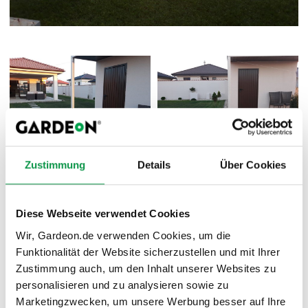
Zustimmung
Details
Über Cookies
Das Interieur bleibt auch gänzlich Ihren Wünschen
überlassen. Um jederzeit Ordnung und Übersicht in
Diese Webseite verwendet Cookies
dem Häuschen zu behalten können Sie z.B. die
praktischen
Aufhängungssysteme
nutzen. Bauen Sie in
Wir, Gardeon.de verwenden Cookies, um die
Ihr Häuschen auch gerne ein paar Schränke ein.
Funktionalität der Website sicherzustellen und mit Ihrer
Zustimmung auch, um den Inhalt unserer Websites zu
personalisieren und zu analysieren sowie zu
Marketingzwecken, um unsere Werbung besser auf Ihre