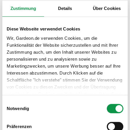
Zustimmung
Details
Über Cookies
Diese Webseite verwendet Cookies
Wir, Gardeon.de verwenden Cookies, um die
Funktionalität der Website sicherzustellen und mit Ihrer
Zustimmung auch, um den Inhalt unserer Websites zu
personalisieren und zu analysieren sowie zu
Nach insgesamt unglaublichen 15 Reisestunden sind
Marketingzwecken, um unsere Werbung besser auf Ihre
Interessen abzustimmen. Durch Klicken auf die
die Männer endlich angekommen – und hier fängt die
Schaltfläche "Ich verstehe" stimmen Sie der Verwendung
ganze Arbeit eigentlich ja nur an! Unsere geschickten
von Cookies zu diesen Zwecken und der Übertragung
Profis ließen auf das Endergebnis aber nicht lange
von über diese Cookies ermittelten Nutzungsdaten dieser
warten. Abends war das Gartenhaus mit Sektionaltor
Website an unsere Partner für die Anzeige gezielter
bereits komplett montiert.
Einwilligungsauswahl
Werbung in sozialen Netzwerken und Werbenetzwerken
Notwendig
auf anderen Websites zu. Diese Zustimmung ist freiwillig
und kann jederzeit widerrufen werden. Weitere
Präferenzen
Informationen zu den verwendeten Cookies, zu Ihren