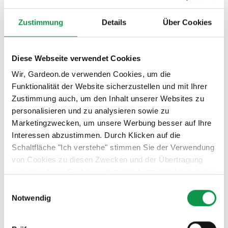
Zustimmung
Details
Über Cookies
Diese Webseite verwendet Cookies
Wir, Gardeon.de verwenden Cookies, um die
Weil uns die Zukunft am Herzen liegt, zeigen wir
Funktionalität der Website sicherzustellen und mit Ihrer
das mit unserem zertifizierten CO₂-Ausgleich.
Zustimmung auch, um den Inhalt unserer Websites zu
Veröffentlicht am 23.04.2025 10:29
personalisieren und zu analysieren sowie zu
Bei GARDEON legen wir großen Wert auf die Qualität
Marketingzwecken, um unsere Werbung besser auf Ihre
unserer Produkte und Dienstleistungen. Gleichzeitig ist uns
Interessen abzustimmen. Durch Klicken auf die
ein respektvoller und hilfsbereiter...
Viac
Schaltfläche "Ich verstehe" stimmen Sie der Verwendung
von Cookies zu diesen Zwecken und der Übertragung
von über diese Cookies ermittelten Nutzungsdaten dieser
Website an unsere Partner für die Anzeige gezielter
Einwilligungsauswahl
Werbung in sozialen Netzwerken und Werbenetzwerken
Notwendig
auf anderen Websites zu. Diese Zustimmung ist freiwillig
und kann jederzeit widerrufen werden. Weitere