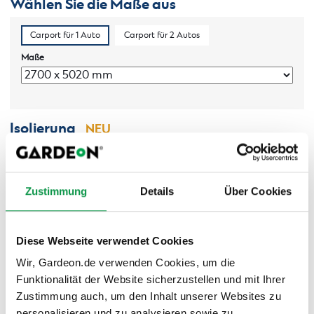
Wählen Sie die Maße aus
Carport für 1 Auto
Carport für 2 Autos
Maße
Isolierung
NEU
Dachisolierung
-
SONDERANGEBOT bis
31.8.2026!
Gardeon Thermopaneel mit einem
Zustimmung
Details
Über Cookies
Isolierungskern in der optimalen Stärke von
82/40 mm
+820 €
Diese Webseite verwendet Cookies
Wir, Gardeon.de verwenden Cookies, um die
Wählen Sie die Wände aus
Funktionalität der Website sicherzustellen und mit Ihrer
Zustimmung auch, um den Inhalt unserer Websites zu
Linke Wand
Hintere Wand
Rechte Wand
personalisieren und zu analysieren sowie zu