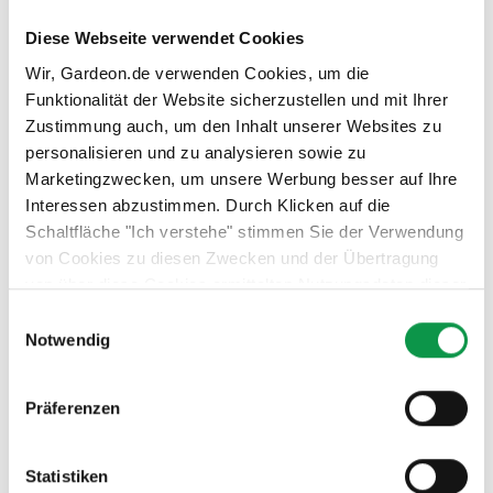
Außergewöhnliche Stabilität und strukturelle
Diese Webseite verwendet Cookies
Festigkeit
Wir, Gardeon.de verwenden Cookies, um die
Funktionalität der Website sicherzustellen und mit Ihrer
Reduzierte Bildung von Kondenswasser
Zustimmung auch, um den Inhalt unserer Websites zu
Wirksame Lärmreduzierung von Regengeräuschen
personalisieren und zu analysieren sowie zu
Marketingzwecken, um unsere Werbung besser auf Ihre
Hält unterschiedlichsten Witterungsbedingungen
Interessen abzustimmen. Durch Klicken auf die
stand
Schaltfläche "Ich verstehe" stimmen Sie der Verwendung
von Cookies zu diesen Zwecken und der Übertragung
von über diese Cookies ermittelten Nutzungsdaten dieser
Website an unsere Partner für die Anzeige gezielter
Einwilligungsauswahl
Werbung in sozialen Netzwerken und Werbenetzwerken
Notwendig
auf anderen Websites zu. Diese Zustimmung ist freiwillig
und kann jederzeit widerrufen werden. Weitere
Präferenzen
Informationen zu den verwendeten Cookies, zu Ihren
Rechten und zu unseren Partnern sowie die Möglichkeit,
der Verwendung von Cookies nicht oder nur teilweise
Statistiken